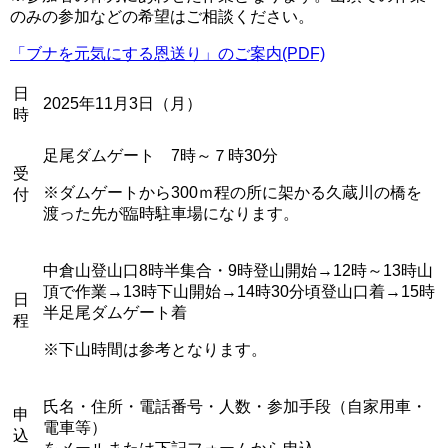
のみの参加などの希望はご相談ください。
「ブナを元気にする恩送り」のご案内(PDF)
日
2025年11月3日（月）
時
足尾ダムゲート 7時～７時30分
受
※ダムゲートから300ｍ程の所に架かる久蔵川の橋を
付
渡った先が臨時駐車場になります。
中倉山登山口8時半集合・9時登山開始→12時～13時山
頂で作業→13時下山開始→14時30分頃登山口着→15時
日
半足尾ダムゲート着
程
※下山時間は参考となります。
氏名・住所・電話番号・人数・参加手段（自家用車・
申
電車等）
込