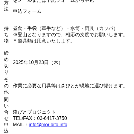
をメールまたは下記フォームから申込
方
法
申込フォーム
持
昼食・手袋（軍手など）・水筒・雨具（カッパ）
ち
※登山となりますので、相応の支度でお願いします。
物
＊道具類は用意いたします。
締
め
2025年10月23日（木）
切
り
そ
の
作業に必要な用具等は森びとが現地に運び揚げます。
他
問
い
合
森びとプロジェクト
せ
TEL/FAX：03-6417-3750
申
MAIL：
info@moribito.info
込