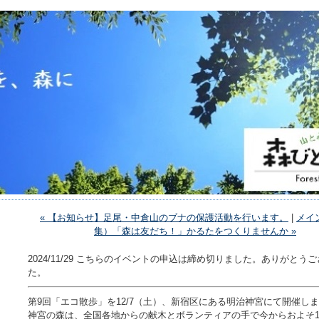
« 【お知らせ】足尾・中倉山のブナの保護活動を行います。
|
メイ
集）「森は友だち！」かるたをつくりませんか »
2024/11/29 こちらのイベントの申込は締め切りました。ありがとう
た。
第9回「エコ散歩」を12/7（土）、新宿区にある明治神宮にて開催し
神宮の森は、全国各地からの献木とボランティアの手で今からおよそ1