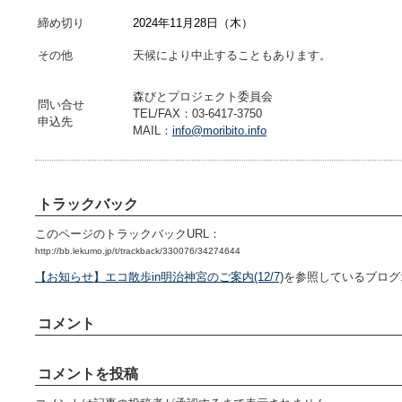
締め切り
2024年11月28日（木）
その他
天候により中止することもあります。
森びとプロジェクト委員会
問い合せ
TEL/FAX：03-6417-3750
申込先
MAIL：
info@moribito.info
トラックバック
このページのトラックバックURL：
http://bb.lekumo.jp/t/trackback/330076/34274644
【お知らせ】エコ散歩in明治神宮のご案内(12/7)
を参照しているブログ
コメント
コメントを投稿