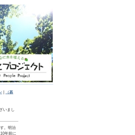
ン
|
（募
ございまし
ます。明治
10年前に