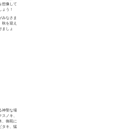
を想像して
しょう！
がみなさま
。秋を迎え
けましょ
る神聖な場
クスノキ、
木、御苑に
ビタキ、猛