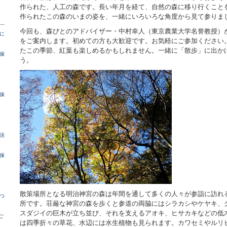
作られた、人工の森です。長い年月を経て、自然の森に移り行くこと
作られたこの森のいまの姿を、一緒にいろいろな角度から見て参りま
今回も、森びとのアドバイザー・中村幸人（東京農業大学名誉教授）
に
をご案内します。初めての方も大歓迎です。お気軽にご参加ください
たこの季節、紅葉も楽しめるかもしれません。一緒に「散歩」に出か
保
う。
保
活
保
散策場所となる明治神宮の森は年間を通して多くの人々が参詣に訪れ
つ
所です。荘厳な神宮の森を歩くと参道の両脇にはシラカシやケヤキ、
スダジイの巨木が立ち並び、それを支えるアオキ、ヒサカキなどの低
ご
は四季折々の草花、水辺には水生植物も見られます。カワセミやルリ