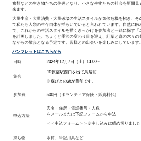
禽類などの生き物たちの住処となり、小さな生物たちの社会を垣間見
来ます。
大量生産・大量消費・大量破壊の生活スタイルが気候危機を招き、そ
て私たち人類の生存自体が揺らいでいると言われています。自然に触
で、これからの生活スタイルを描くきっかけを参加者と一緒に探す「
を計画しました。ちょうど季節の変わり目を迎え、紅葉と森の木々の
ながらの散歩となる予定です。皆様との出会いを楽しみにしていま
パンフレットはこちらから
日時
2024年12月7日（土）13:00～
JR原宿駅西口を出て鳥居前
集合
※森びとの旗が目印です。
参加費
500円（ボランティア保険・紙資料代）
氏名・住所・電話番号・人数
をメールまたは下記フォームから申込
申込方法
＜＜申込フォーム＞＞※申し込みは締め切りました
持ち物
水筒、筆記用具など