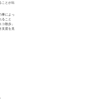
ることが出
の事によっ
れること
エコ散歩」
冬支度を見
す。
。